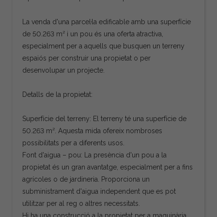
La venda d'una parcel·la edificable amb una superfície
de 50.263 m² i un pou és una oferta atractiva,
especialment per a aquells que busquen un terreny
espaiós per construir una propietat o per
desenvolupar un projecte.
Detalls de la propietat:
Superfície del terreny: El terreny té una superfície de
50.263 m². Aquesta mida ofereix nombroses
possibilitats per a diferents usos.
Font d'aigua – pou: La presència d'un pou a la
propietat és un gran avantatge, especialment per a fins
agrícoles o de jardineria. Proporciona un
subministrament d'aigua independent que es pot
utilitzar per al reg o altres necessitats.
Hi ha una construcció a la propietat per a maquinària