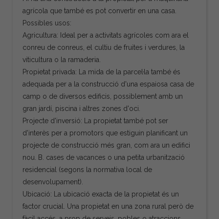
agrícola que també es pot convertir en una casa.
Possibles usos:
Agricultura: Ideal per a activitats agrícoles com ara el
conreu de conreus, el cultiu de fruites i verdures, la
viticultura o la ramaderia.
Propietat privada: La mida de la parcel·la també és
adequada per a la construcció d'una espaiosa casa de
camp o de diversos edificis, possiblement amb un
gran jardí, piscina i altres zones d'oci.
Projecte d'inversió: La propietat també pot ser
d'interès per a promotors que estiguin planificant un
projecte de construcció més gran, com ara un edifici
nou. B. cases de vacances o una petita urbanització
residencial (segons la normativa local de
desenvolupament).
Ubicació: La ubicació exacta de la propietat és un
factor crucial. Una propietat en una zona rural però de
fàcil accés, a prop de serveis, pobles o atraccions