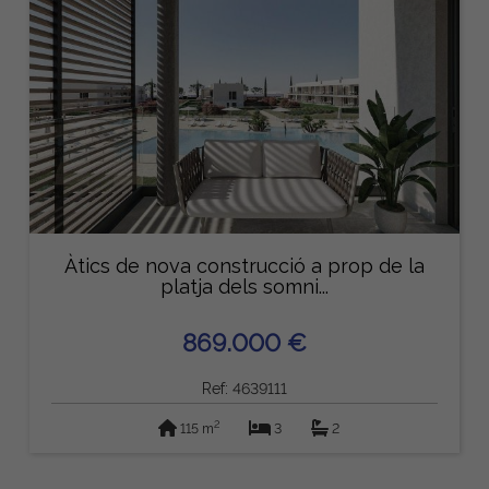
Àtics de nova construcció a prop de la
platja dels somni...
869.000 €
Ref: 4639111
2
115 m
3
2