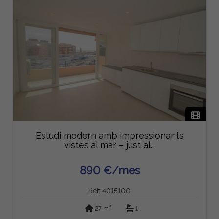
Estudi modern amb impressionants
vistes al mar – just al...
890 €/mes
Ref: 4015100
2
27 m
1