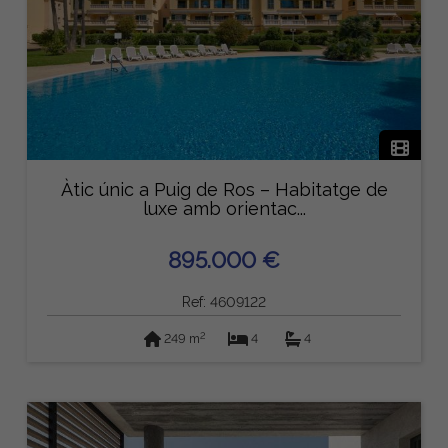
Àtic únic a Puig de Ros – Habitatge de
luxe amb orientac...
895.000 €
Ref: 4609122
2
249 m
4
4