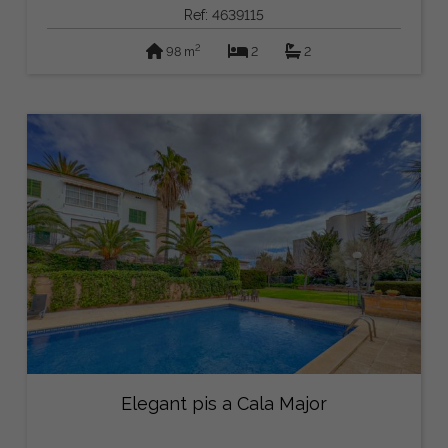
Ref: 4639115
2
98 m
2
2
Elegant pis a Cala Major