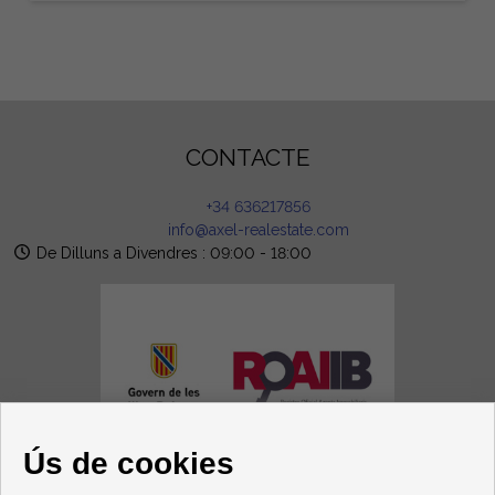
CONTACTE
+34 636217856
info@axel-realestate.com
De Dilluns a Divendres : 09:00 - 18:00
Ús de cookies