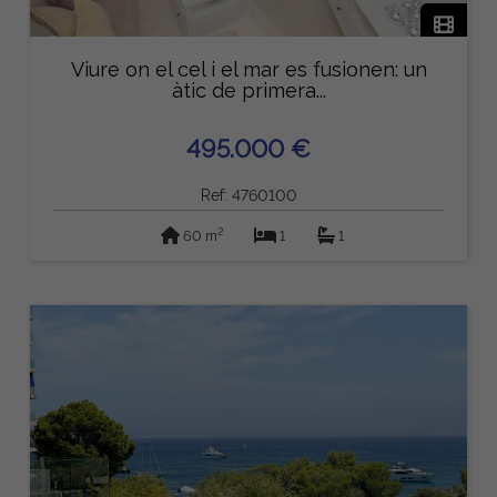
Viure on el cel i el mar es fusionen: un
àtic de primera...
495.000 €
Ref: 4760100
2
60 m
1
1