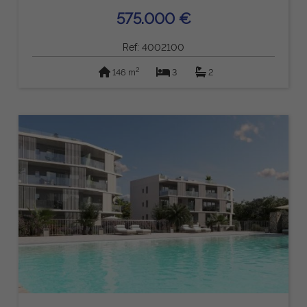
575.000 €
Ref: 4002100
2
146 m
3
2