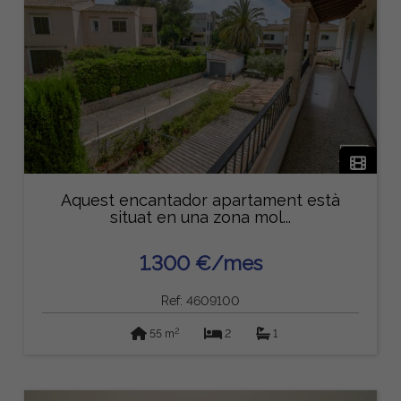
Aquest encantador apartament està
situat en una zona mol...
1.300 €/mes
Ref: 4609100
2
55 m
2
1