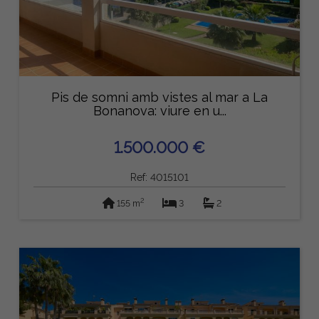
Pis de somni amb vistes al mar a La
Bonanova: viure en u...
1.500.000 €
Ref: 4015101
2
155 m
3
2