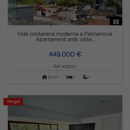
Vida costanera moderna a Palmanova:
Apartament amb viste...
449.000 €
Ref: 4181101
2
60 m
1
1
Vengut