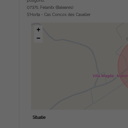
poligono.
07375, Felanitx (Baleares)
S'Horta - Cas Concos des Cavaller
+
−
Situatie