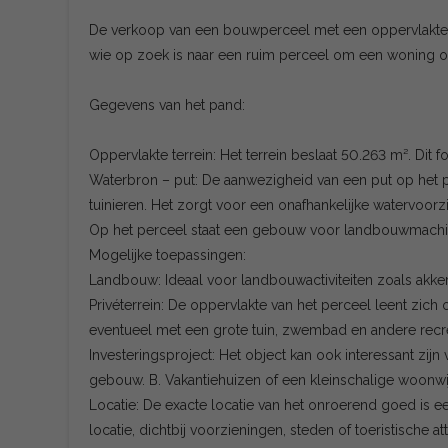
De verkoop van een bouwperceel met een oppervlakte v
wie op zoek is naar een ruim perceel om een woning op
Gegevens van het pand:
Oppervlakte terrein: Het terrein beslaat 50.263 m². Dit
Waterbron – put: De aanwezigheid van een put op het 
tuinieren. Het zorgt voor een onafhankelijke watervoorz
Op het perceel staat een gebouw voor landbouwmachi
Mogelijke toepassingen:
Landbouw: Ideaal voor landbouwactiviteiten zoals akkerb
Privéterrein: De oppervlakte van het perceel leent zi
eventueel met een grote tuin, zwembad en andere recr
Investeringsproject: Het object kan ook interessant zij
gebouw. B. Vakantiehuizen of een kleinschalige woonwijk
Locatie: De exacte locatie van het onroerend goed is e
locatie, dichtbij voorzieningen, steden of toeristische at