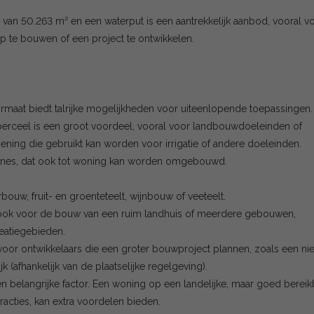
an 50.263 m² en een waterput is een aantrekkelijk aanbod, vooral v
 te bouwen of een project te ontwikkelen.
 formaat biedt talrijke mogelijkheden voor uiteenlopende toepassingen.
perceel is een groot voordeel, vooral voor landbouwdoeleinden of
iening die gebruikt kan worden voor irrigatie of andere doeleinden.
nes, dat ook tot woning kan worden omgebouwd.
ouw, fruit- en groenteteelt, wijnbouw of veeteelt.
ch ook voor de bouw van een ruim landhuis of meerdere gebouwen,
eatiegebieden.
n voor ontwikkelaars die een groter bouwproject plannen, zoals een ni
 (afhankelijk van de plaatselijke regelgeving).
en belangrijke factor. Een woning op een landelijke, maar goed bereik
tracties, kan extra voordelen bieden.