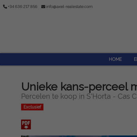
+34 636 217 856
info@axel-realestate.com
HOME
E
Unieke kans-perceel 
Percelen te koop in S'Horta - Cas C
Exclusief