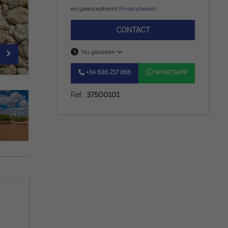
en geaccepteerd
Privacybeleid
.
CONTACT
Nu gesloten
+34 636 217 856
WHATSAPP
Ref.:
37500101