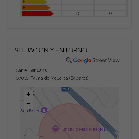
E
F
0
0
G
SITUACIÓN Y ENTORNO
Carrer Saridakis.
07015, Palma de Mallorca (Baleares)
+
−