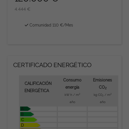
4.444 €
Comunidad 110 €/Mes
CERTIFICADO ENERGÉTICO
Consumo
Emisiones
CALIFICACIÓN
energía
CO
2
ENERGÉTICA
2
2
kW h / m
kg CO
/ m
2
año
año
A
B
C
D