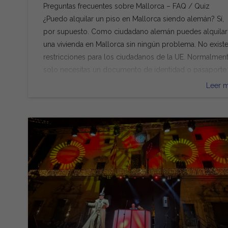
la isla, pero algunas regiones destacan especialmente:
Preguntas frecuentes sobre Mallorca – FAQ / Quiz
Centro de la isla (Pla de Mallorca): Alrededor de pueblo
¿Puedo alquilar un piso en Mallorca siendo alemán? Sí,
como Lloret de Vistalegre, Pina y Montuïri se extienden
por supuesto. Como ciudadano alemán puedes alquilar
suaves colinas llenas de almendros, un paraíso para
una vivienda en Mallorca sin ningún problema. No exist
senderistas y ciclistas. Sureste – Llucmajor & Santanyí:
restricciones para los ciudadanos de la UE. Normalmen
Aquí florecen innumerables árboles a lo largo de los
solo necesitas un documento de identidad o pasaporte
caminos. Especialmente al amanecer y al atardecer, el
válido y la documentación habitual, como justificantes 
Leer 
paisaje es indescriptiblemente hermoso. Noreste – Son
ingresos. ¿Es Mallorca un buen lugar para comprar una
Servera & Artà: Esta región es conocida por sus grande
propiedad? Sí – Mallorca es un lugar excelente para
plantaciones de almendros. En Son Servera se celebra
comprar una propiedad. La isla combina un estilo de vi
cada año la Fira de la Flor d’Ametler, donde todo gira e
mediterráneo, calidad de vida durante todo el año, bue
torno a la almendra, desde productos culinarios hasta
atención médica y una amplia oferta de ocio.
artesanía. Serra de Tramuntana & Valle de Sóller: La
Especialmente las propiedades con vistas al mar o en
combinación de montañas, olivares y almendros en flor
zonas muy demandadas suelen generar una evolución 
es espectacular. Los amantes de la fotografía encontrar
valor estable y una alta demanda de alquiler. ¿Cuáles s
motivos de ensueño. Floración de almendros Mallorca 
los precios de alquiler para expatriados en Mallorca? L
un paraíso para fotógrafos Las condiciones de luz en
precios de alquiler en Mallorca son iguales para
invierno son especialmente suaves en Mallorca.
extranjeros y residentes locales. Lo que marca la