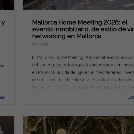
os,
adecuada y agente competente, se logran objetivos
si
comienza el baile del demonio: hogueras, tambores
e
personales y de inversión.
Dimonis dominan las calles.
os
 y
Mallorca Home Meeting 2026: el
el
Los
evento inmobiliario, de estilo de vi
o
networking en Mallorca
17/11/2025
se
es
El Mallorca Home Meeting 2026 es el evento exclus
as
del sector para todos aquellos interesados en inmu
rae
en Mallorca, la vida de lujo en el Mediterráneo, inve
ma
inmobiliarias de alta calidad y un estilo de vida exclu
,
Del 26, 27 y 28 FEB. 26 la isla del sol reunirá a todo 
e
mundo del sector inmobiliario y de estilo de vida en
más
Le
hogar que tenga renombre: desde agentes inmobilia
n
en Mallorca, arquitectos, interioristas, promotores,
r,
.
inversores, diseñadores hasta particulares que dese
ras
s,
comprar o reformar una casa o finca en Mallorca. Ma
como punto caliente del sector inmobiliario y Home