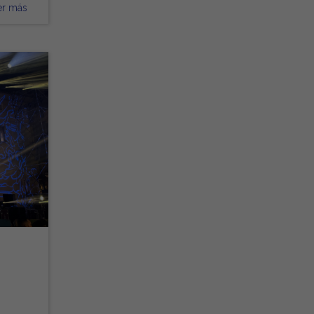
er más
ra
s
del
tación
.500–
000 €
das,
de
o):
enden
 y