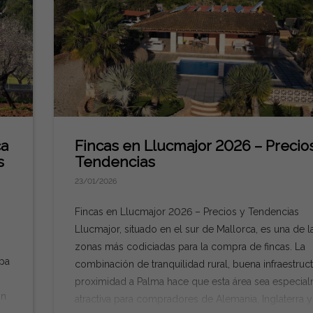
ca
Fincas en Llucmajor 2026 – Precios
s
Tendencias
23/01/2026
Fincas en Llucmajor 2026 – Precios y Tendencias
Llucmajor, situado en el sur de Mallorca, es una de l
zonas más codiciadas para la compra de fincas. La
opa
combinación de tranquilidad rural, buena infraestruc
proximidad a Palma hace que esta área sea especia
ón
atractiva para compradores de Alemania, Inglaterra y