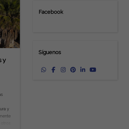
Facebook
Síguenos
 y
as
tura y
lmente
 otros