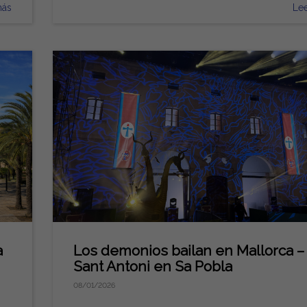
países europeos. Para 2026 se prevé un entorno de
más
Le
mercado interesante, tanto para inversores como pa
s)
usuarios finales. Precios actuales Los precios de la
n
fincas en Llucmajor varían según ubicación, tamaño 
as
terreno, año de construcción y características. Orien
aproximada para 2026: Fincas de entrada (terreno 1
al.
3.000 m², equipamiento básico): 550.000 € – 950.
Fincas de gama media (3.000–6.000 m², moderniza
piscina): 750.000 € – 1,2 M€ Fincas premium (más 
6.000 m², equipamiento de alta calidad, extras de luj
1,2 M€ – 2,5 M€ Populares: Sa Torre, Puig de Ros y
ro
Maioris, con proximidad a playas y campos de golf.
 de
Tendencias 2026 Aumento de la demanda de
no
propiedades renovadas: Los compradores prefieren
su
fincas modernizadas. Las que necesitan reformas ti
a
Los demonios bailan en Mallorca –
a estancarse, mientras las renovadas mantienen alta
Sant Antoni en Sa Pobla
demanda. Sostenibilidad y eficiencia energética:
08/01/2026
oda
Propiedades con paneles solares, bombas de calor