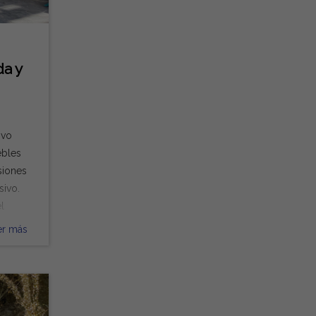
 y los
da y
ivo
ebles
rsiones
sivo.
el
 el
er más
rios
en
llorca
-