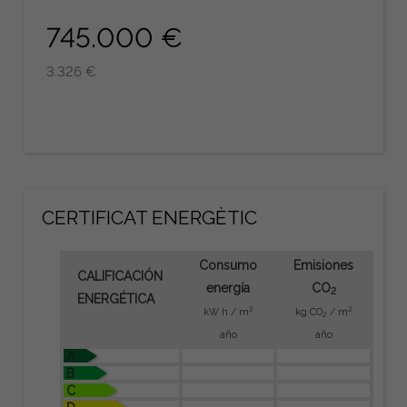
745.000 €
3.326 €
CERTIFICAT ENERGÈTIC
Consumo
Emisiones
CALIFICACIÓN
energía
CO
2
ENERGÉTICA
2
2
kW h / m
kg CO
/ m
2
año
año
A
B
C