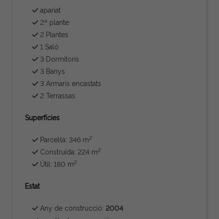
apariat
2ª plante
2 Plantes
1 Saló
3 Dormitoris
3 Banys
3 Armaris encastats
2 Terrassas
Superfícies
2
Parcel·la: 346 m
2
Construïda: 224 m
2
Útil: 180 m
Estat
Any de construcció:
2004