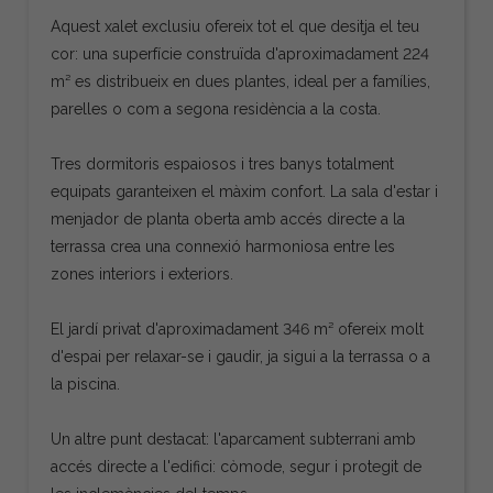
Aquest xalet exclusiu ofereix tot el que desitja el teu
cor: una superfície construïda d'aproximadament 224
m² es distribueix en dues plantes, ideal per a famílies,
parelles o com a segona residència a la costa.
Tres dormitoris espaiosos i tres banys totalment
equipats garanteixen el màxim confort. La sala d'estar i
menjador de planta oberta amb accés directe a la
terrassa crea una connexió harmoniosa entre les
zones interiors i exteriors.
El jardí privat d'aproximadament 346 m² ofereix molt
d'espai per relaxar-se i gaudir, ja sigui a la terrassa o a
la piscina.
Un altre punt destacat: l'aparcament subterrani amb
accés directe a l'edifici: còmode, segur i protegit de