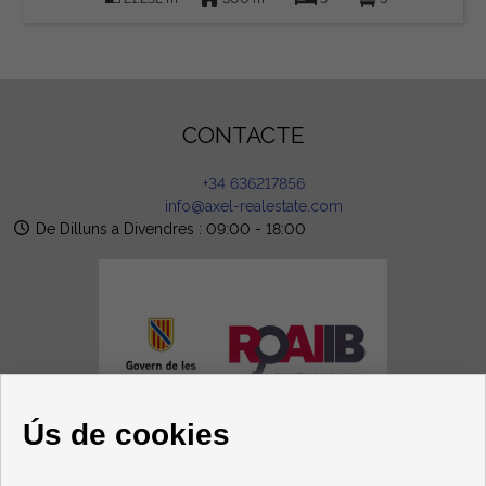
CONTACTE
+34 636217856
info@axel-realestate.com
De Dilluns a Divendres : 09:00 - 18:00
Ús de cookies