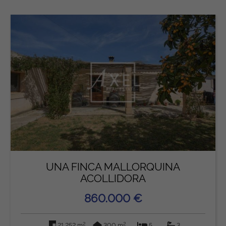
UNA FINCA MALLORQUINA
ACOLLIDORA
860.000 €
2
2
21.252 m
300 m
5
3