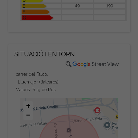
D
49
199
E
F
G
SITUACIÓ I ENTORN
carrer del Falcó.
, Llucmajor (Baleares)
Maioris-Puig de Ros
+
−