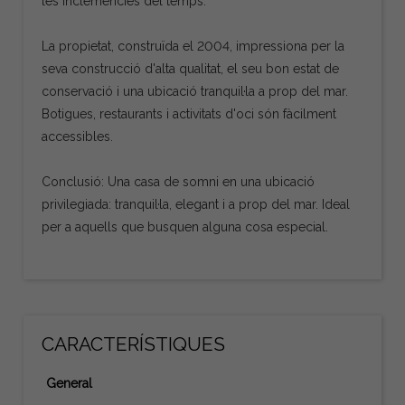
les inclemències del temps.
La propietat, construïda el 2004, impressiona per la
seva construcció d'alta qualitat, el seu bon estat de
conservació i una ubicació tranquil·la a prop del mar.
Botigues, restaurants i activitats d'oci són fàcilment
accessibles.
Conclusió: Una casa de somni en una ubicació
privilegiada: tranquil·la, elegant i a prop del mar. Ideal
per a aquells que busquen alguna cosa especial.
CARACTERÍSTIQUES
General